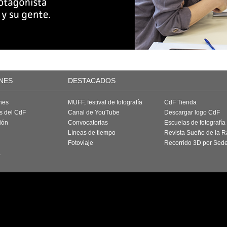
NES
DESTACADOS
nes
MUFF, festival de fotografía
CdF Tienda
as del CdF
Canal de YouTube
Descargar logo CdF
ión
Convocatorias
Escuelas de fotografía
Líneas de tiempo
Revista Sueño de la 
Fotoviaje
Recorrido 3D por Sed
a