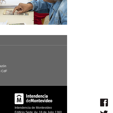
Razón
e CdF
Intendencia de Montevideo
Edificio Sede: Av. 18 de Julio 1360