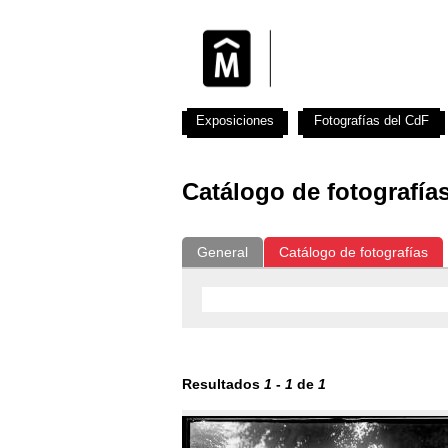
Exposiciones
Fotografías del CdF
Catálogo de fotografía
General
Catálogo de fotografías
Resultados
1
-
1
de
1