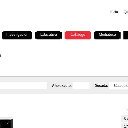
Inicio
Qu
Investigación
Educativa
Catálogo
Mediateca
s
Año exacto:
Década:
F
Ce
17