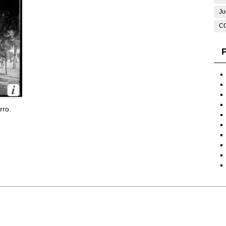
Ju
C
P
rro.