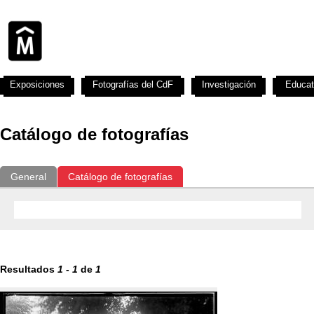
Exposiciones
Fotografías del CdF
Investigación
Educat
Catálogo de fotografías
General
Catálogo de fotografías
Resultados
1
-
1
de
1