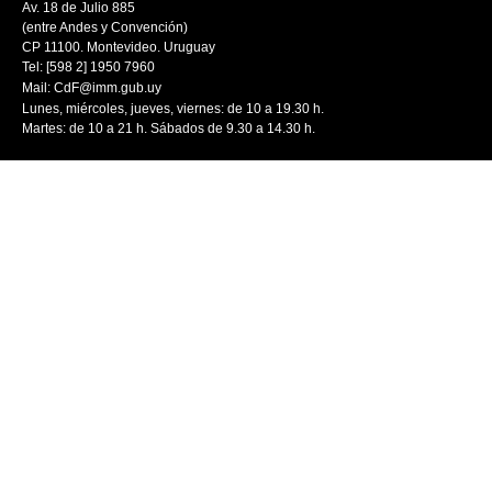
Av. 18 de Julio 885
(entre Andes y Convención)
CP 11100. Montevideo. Uruguay
Tel: [598 2] 1950 7960
Mail:
CdF@imm.gub.uy
Lunes, miércoles, jueves, viernes: de 10 a 19.30 h.
Martes: de 10 a 21 h. Sábados de 9.30 a 14.30 h.