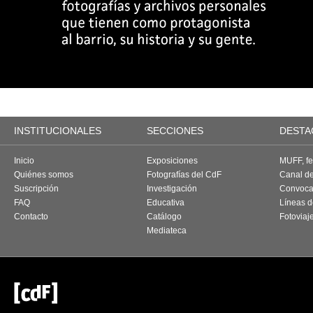
INSTITUCIONALES
SECCIONES
DESTA
Inicio
Exposiciones
MUFF, fes
Quiénes somos
Fotografías del CdF
Canal d
Suscripción
Investigación
Convoca
FAQ
Educativa
Líneas d
Contacto
Catálogo
Fotoviaj
Mediateca