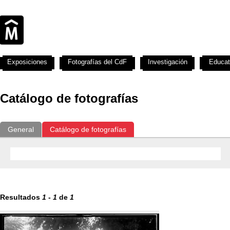
Exposiciones
Fotografías del CdF
Investigación
Educat
Catálogo de fotografías
General
Catálogo de fotografías
Resultados
1
-
1
de
1