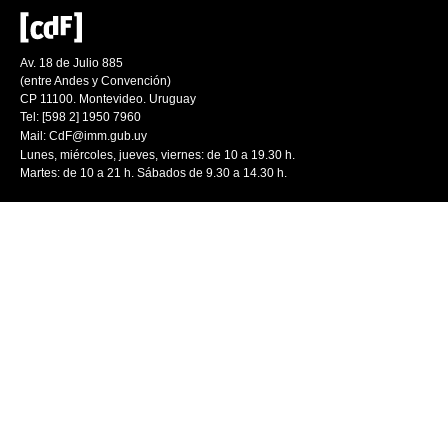
Av. 18 de Julio 885
(entre Andes y Convención)
CP 11100. Montevideo. Uruguay
Tel: [598 2] 1950 7960
Mail:
CdF@imm.gub.uy
Lunes, miércoles, jueves, viernes: de 10 a 19.30 h.
Martes: de 10 a 21 h. Sábados de 9.30 a 14.30 h.