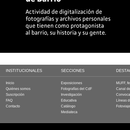
INSTITUCIONALES
SECCIONES
DESTA
Inicio
Exposiciones
MUFF, fes
Quiénes somos
Fotografías del CdF
Canal d
Suscripción
Investigación
Convoca
FAQ
Educativa
Líneas d
Contacto
Catálogo
Fotoviaj
Mediateca