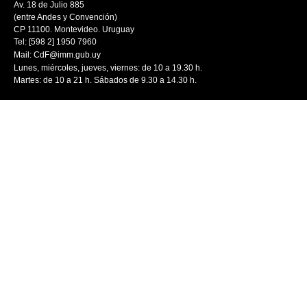
Av. 18 de Julio 885
(entre Andes y Convención)
CP 11100. Montevideo. Uruguay
Tel: [598 2] 1950 7960
Mail:
CdF@imm.gub.uy
Lunes, miércoles, jueves, viernes: de 10 a 19.30 h.
Martes: de 10 a 21 h. Sábados de 9.30 a 14.30 h.