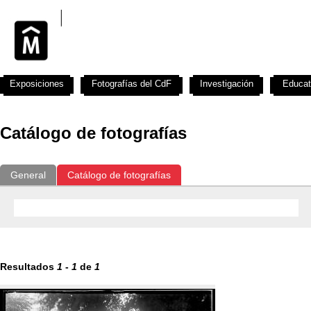
Exposiciones
Fotografías del CdF
Investigación
Educat
Catálogo de fotografías
General
Catálogo de fotografías
Resultados
1
-
1
de
1