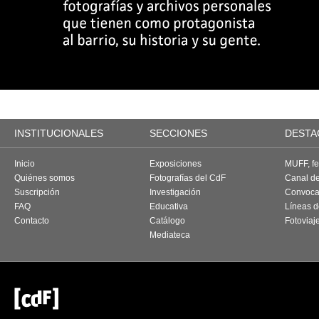
INSTITUCIONALES
SECCIONES
DESTA
Inicio
Exposiciones
MUFF, fes
Quiénes somos
Fotografías del CdF
Canal d
Suscripción
Investigación
Convoca
FAQ
Educativa
Líneas d
Contacto
Catálogo
Fotoviaj
Mediateca