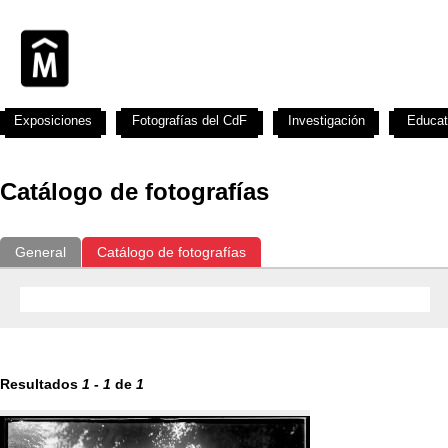
Exposiciones
Fotografías del CdF
Investigación
Educat
Catálogo de fotografías
General
Catálogo de fotografías
Resultados
1
-
1
de
1