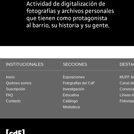
INSTITUCIONALES
SECCIONES
DESTA
Inicio
Exposiciones
MUFF, fes
Quiénes somos
Fotografías del CdF
Canal d
Suscripción
Investigación
Convoca
FAQ
Educativa
Líneas d
Contacto
Catálogo
Fotoviaj
Mediateca