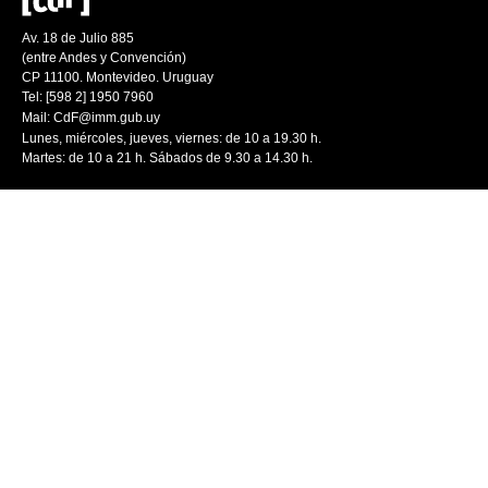
Av. 18 de Julio 885
(entre Andes y Convención)
CP 11100. Montevideo. Uruguay
Tel: [598 2] 1950 7960
Mail:
CdF@imm.gub.uy
Lunes, miércoles, jueves, viernes: de 10 a 19.30 h.
Martes: de 10 a 21 h. Sábados de 9.30 a 14.30 h.