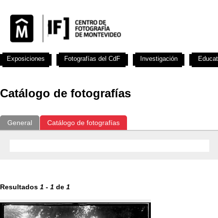
Exposiciones
Fotografías del CdF
Investigación
Educat
Catálogo de fotografías
General
Catálogo de fotografías
Resultados
1
-
1
de
1