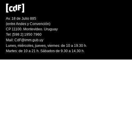
Av. 18 de Julio 885
(entre Andes y Convención)
CP 11100. Montevideo. Uruguay
Tel: [598 2] 1950 7960
Mail:
CdF@imm.gub.uy
Lunes, miércoles, jueves, viernes: de 10 a 19.30 h.
Martes: de 10 a 21 h. Sábados de 9.30 a 14.30 h.