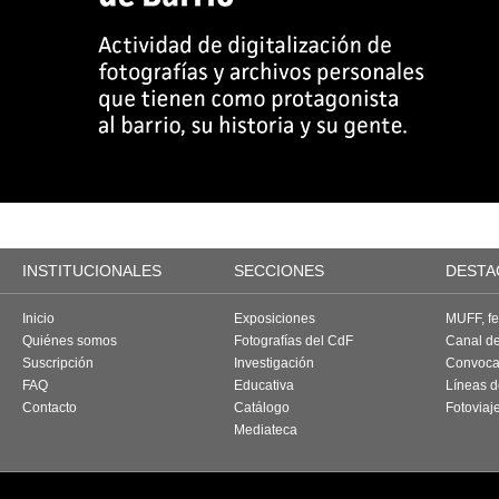
INSTITUCIONALES
SECCIONES
DESTA
Inicio
Exposiciones
MUFF, fes
Quiénes somos
Fotografías del CdF
Canal d
Suscripción
Investigación
Convoca
FAQ
Educativa
Líneas d
Contacto
Catálogo
Fotoviaj
Mediateca