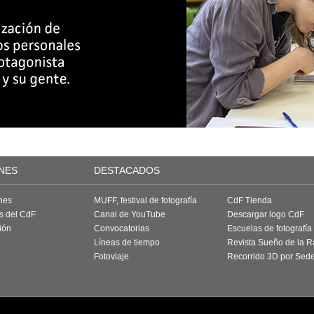
NES
DESTACADOS
nes
MUFF, festival de fotografía
CdF Tienda
as del CdF
Canal de YouTube
Descargar logo CdF
ión
Convocatorias
Escuelas de fotografía
Líneas de tiempo
Revista Sueño de la 
Fotoviaje
Recorrido 3D por Sed
a