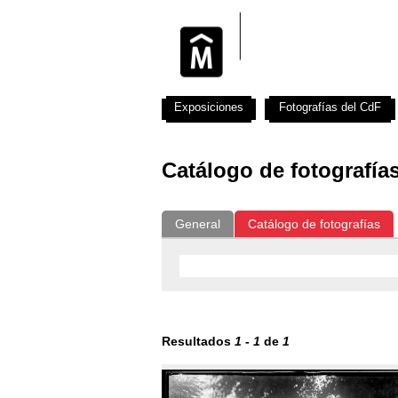
Exposiciones
Fotografías del CdF
Catálogo de fotografía
General
Catálogo de fotografías
Resultados
1
-
1
de
1