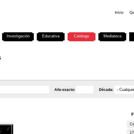
Inicio
Qu
Investigación
Educativa
Catálogo
Mediateca
s
Año exacto:
Década:
F
Ce
17