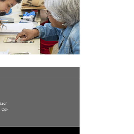
Razón
e CdF