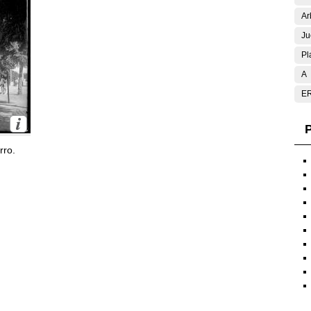
Ar
Ju
Pl
A
E
P
rro.