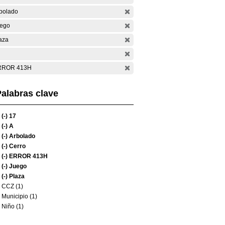
bolado
ego
aza
RROR 413H
alabras clave
(-)
17
(-)
A
(-)
Arbolado
(-)
Cerro
(-)
ERROR 413H
(-)
Juego
(-)
Plaza
CCZ (1)
Municipio (1)
Niño (1)