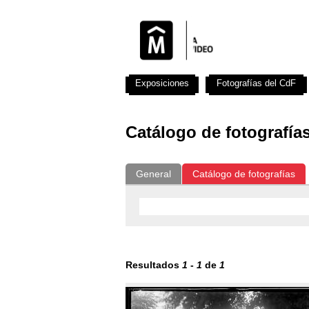
Exposiciones
Fotografías del CdF
Catálogo de fotografía
General
Catálogo de fotografías
Resultados
1
-
1
de
1