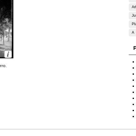
Ar
Ju
Pl
A
P
rro.