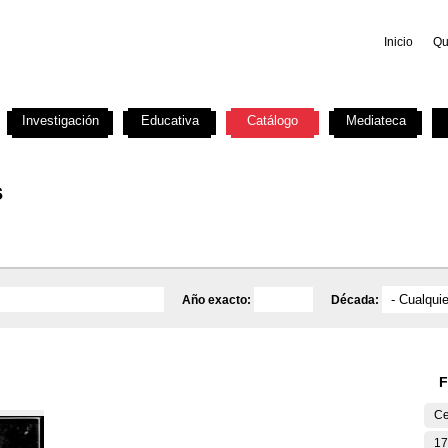
Inicio
Qu
Investigación
Educativa
Catálogo
Mediateca
s
Año exacto:
Década:
F
Ce
17