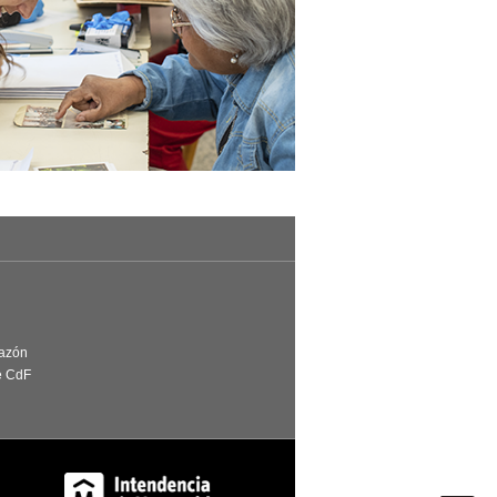
Razón
e CdF