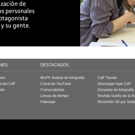
NES
DESTACADOS
nes
MUFF, festival de fotografía
CdF Tienda
as del CdF
Canal de YouTube
Descargar logo CdF
ión
Convocatorias
Escuelas de fotografía
Líneas de tiempo
Revista Sueño de la 
Fotoviaje
Recorrido 3D por Sed
a