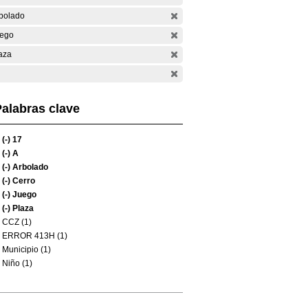
bolado
ego
aza
alabras clave
(-)
17
(-)
A
(-)
Arbolado
(-)
Cerro
(-)
Juego
(-)
Plaza
CCZ (1)
ERROR 413H (1)
Municipio (1)
Niño (1)