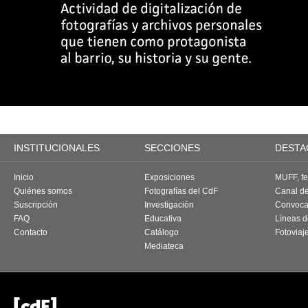
INSTITUCIONALES
SECCIONES
DESTA
Inicio
Exposiciones
MUFF, fes
Quiénes somos
Fotografías del CdF
Canal d
Suscripción
Investigación
Convoca
FAQ
Educativa
Líneas d
Contacto
Catálogo
Fotoviaj
Mediateca