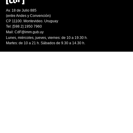
Av. 18 de Julio 885
(entre Andes y Convención)
CP 11100. Montevideo. Uruguay
Tel: [598 2] 1950 7960
Mail:
CdF@imm.gub.uy
Lunes, miércoles, jueves, viernes: de 10 a 19.30 h.
Martes: de 10 a 21 h. Sábados de 9.30 a 14.30 h.