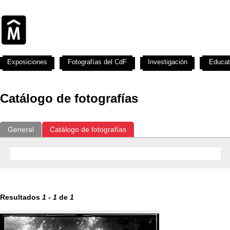
Exposiciones
Fotografías del CdF
Investigación
Educat
Catálogo de fotografías
General
Catálogo de fotografías
Resultados
1
-
1
de
1