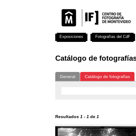
Exposiciones
Fotografías del CdF
Catálogo de fotografía
General
Catálogo de fotografías
Resultados
1
-
1
de
1