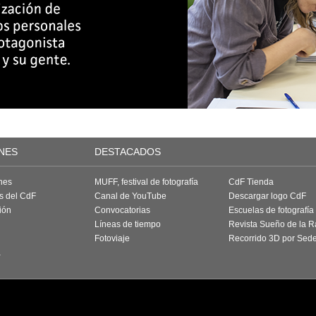
NES
DESTACADOS
nes
MUFF, festival de fotografía
CdF Tienda
as del CdF
Canal de YouTube
Descargar logo CdF
ión
Convocatorias
Escuelas de fotografía
Líneas de tiempo
Revista Sueño de la 
Fotoviaje
Recorrido 3D por Sed
a