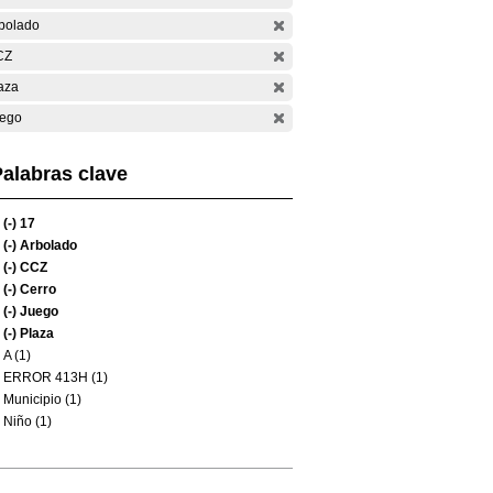
bolado
CZ
aza
ego
alabras clave
(-)
17
(-)
Arbolado
(-)
CCZ
(-)
Cerro
(-)
Juego
(-)
Plaza
A (1)
ERROR 413H (1)
Municipio (1)
Niño (1)