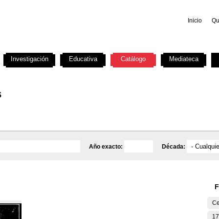
Inicio
Qu
Investigación
Educativa
Catálogo
Mediateca
s
Año exacto:
Década:
F
Ce
17