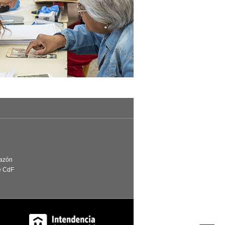
Razón
e CdF