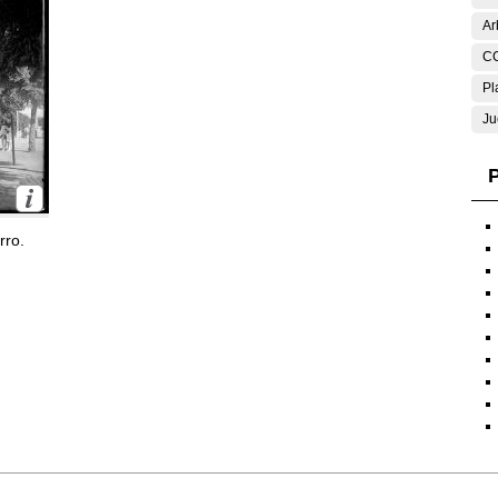
Ar
C
Pl
Ju
P
rro.