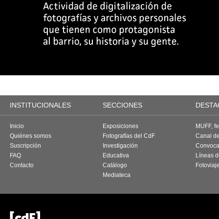
INSTITUCIONALES
SECCIONES
DESTA
Inicio
Exposiciones
MUFF, fes
Quiénes somos
Fotografías del CdF
Canal d
Suscripción
Investigación
Convoca
FAQ
Educativa
Líneas d
Contacto
Catálogo
Fotoviaj
Mediateca