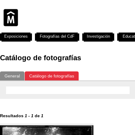
Exposiciones
Fotografías del CdF
Investigación
Educat
Catálogo de fotografías
General
Catálogo de fotografías
Resultados
1
-
1
de
1