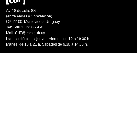
Av. 18 de Julio 885
(entre Andes y Convención)
CP 11100. Montevideo. Uruguay
Tel: [598 2] 1950 7960
Mail:
CdF@imm.gub.uy
Lunes, miércoles, jueves, viernes: de 10 a 19.30 h.
Martes: de 10 a 21 h. Sábados de 9.30 a 14.30 h.