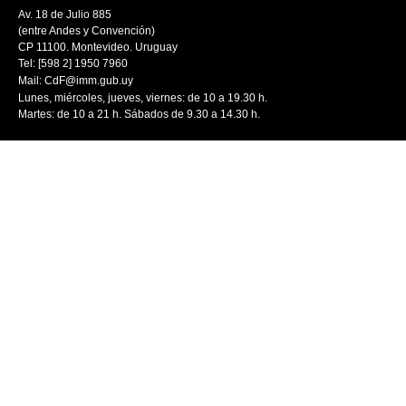
Av. 18 de Julio 885
(entre Andes y Convención)
CP 11100. Montevideo. Uruguay
Tel: [598 2] 1950 7960
Mail:
CdF@imm.gub.uy
Lunes, miércoles, jueves, viernes: de 10 a 19.30 h.
Martes: de 10 a 21 h. Sábados de 9.30 a 14.30 h.