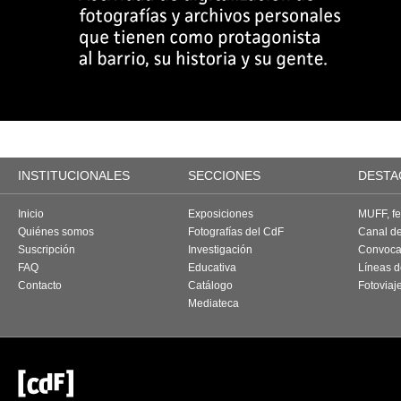
INSTITUCIONALES
SECCIONES
DESTA
Inicio
Exposiciones
MUFF, fes
Quiénes somos
Fotografías del CdF
Canal d
Suscripción
Investigación
Convoca
FAQ
Educativa
Líneas d
Contacto
Catálogo
Fotoviaj
Mediateca