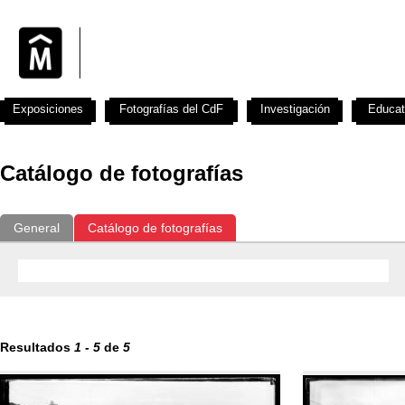
Exposiciones
Fotografías del CdF
Investigación
Educat
Catálogo de fotografías
General
Catálogo de fotografías
Resultados
1
-
5
de
5