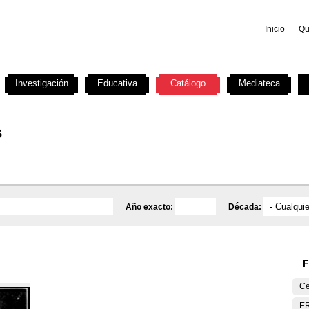
Inicio
Qu
Investigación
Educativa
Catálogo
Mediateca
s
Año exacto:
Década:
F
Ce
E