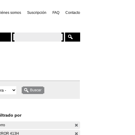
iénes somos
Suscripción
FAQ
Contacto
iltrado por
rro
RROR 413H