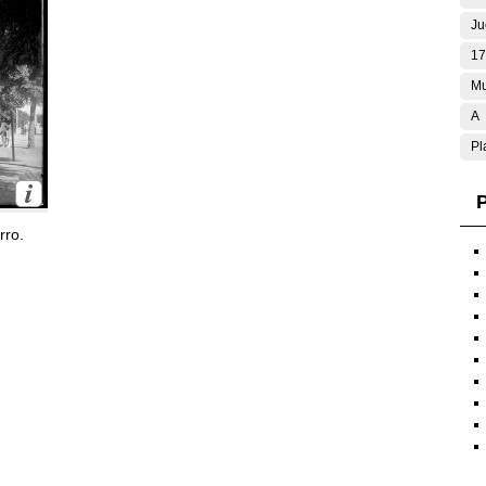
Ju
17
Mu
A
Pl
P
rro.