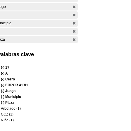
ego
nicipio
aza
alabras clave
(-)
17
(-)
A
(-)
Cerro
(-)
ERROR 413H
(-)
Juego
(-)
Municipio
(-)
Plaza
Arbolado (1)
CCZ (1)
Niño (1)