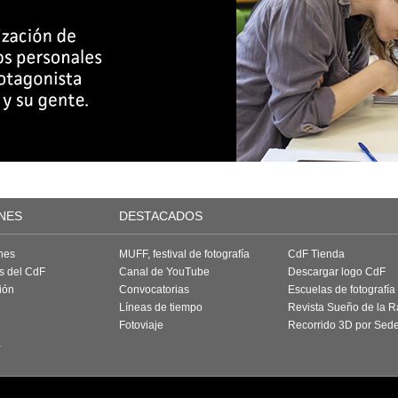
NES
DESTACADOS
nes
MUFF, festival de fotografía
CdF Tienda
as del CdF
Canal de YouTube
Descargar logo CdF
ión
Convocatorias
Escuelas de fotografía
Líneas de tiempo
Revista Sueño de la 
Fotoviaje
Recorrido 3D por Sed
a