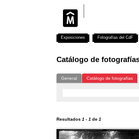
Exposiciones
Fotografías del CdF
Catálogo de fotografía
General
Catálogo de fotografías
Resultados
1
-
1
de
1