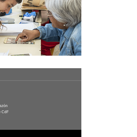
Razón
e CdF