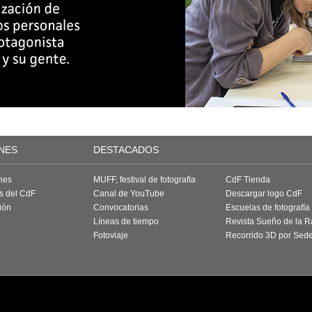
NES
DESTACADOS
nes
MUFF, festival de fotografía
CdF Tienda
as del CdF
Canal de YouTube
Descargar logo CdF
ión
Convocatorias
Escuelas de fotografía
Líneas de tiempo
Revista Sueño de la 
Fotoviaje
Recorrido 3D por Sed
a