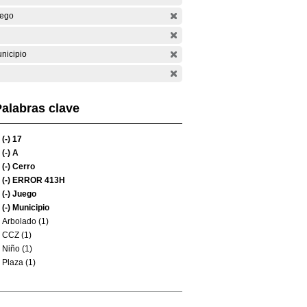
ego
nicipio
alabras clave
(-)
17
(-)
A
(-)
Cerro
(-)
ERROR 413H
(-)
Juego
(-)
Municipio
Arbolado (1)
CCZ (1)
Niño (1)
Plaza (1)