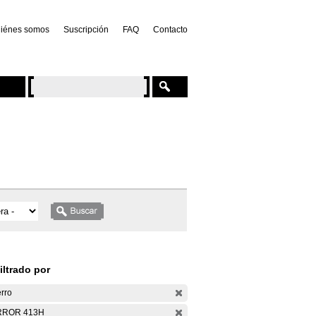
iénes somos
Suscripción
FAQ
Contacto
iltrado por
rro
RROR 413H