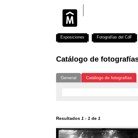
Exposiciones
Fotografías del CdF
Catálogo de fotografía
General
Catálogo de fotografías
Resultados
1
-
1
de
1