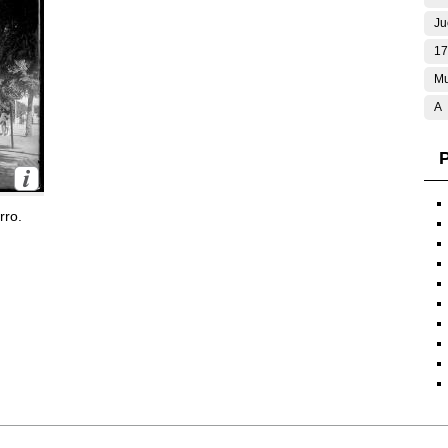
Ju
17
Mu
A
P
rro.