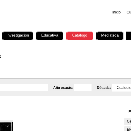
Inicio
Qu
Investigación
Educativa
Catálogo
Mediateca
s
Año exacto:
Década:
F
Ce
E