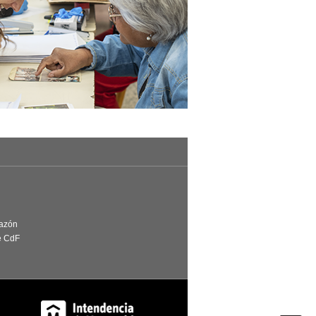
Razón
e CdF