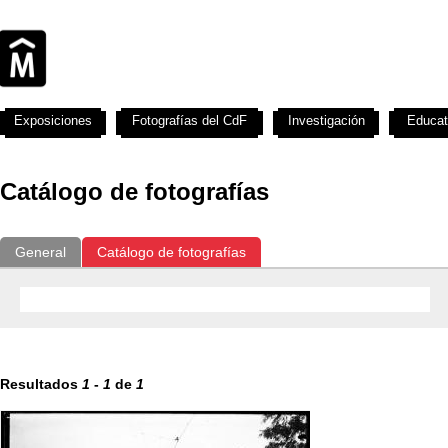
Exposiciones
Fotografías del CdF
Investigación
Educat
Catálogo de fotografías
General
Catálogo de fotografías
Resultados
1
-
1
de
1