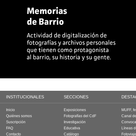
INSTITUCIONALES
SECCIONES
DESTA
Inicio
Exposiciones
MUFF, fes
Quiénes somos
Fotografías del CdF
Canal d
Suscripción
Investigación
Convoca
FAQ
Educativa
Líneas d
Contacto
Catálogo
Fotoviaj