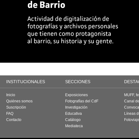
INSTITUCIONALES
SECCIONES
DESTA
Inicio
Exposiciones
MUFF, fes
Quiénes somos
Fotografías del CdF
Canal d
Suscripción
Investigación
Convoca
FAQ
Educativa
Líneas d
Contacto
Catálogo
Fotoviaj
Mediateca