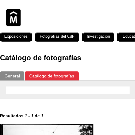
Exposiciones
Fotografías del CdF
Investigación
Educat
Catálogo de fotografías
General
Catálogo de fotografías
Resultados
1
-
1
de
1