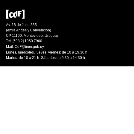
Av. 18 de Julio 885
(entre Andes y Convención)
CP 11100. Montevideo. Uruguay
Tel: [598 2] 1950 7960
Mail:
CdF@imm.gub.uy
Lunes, miércoles, jueves, viernes: de 10 a 19.30 h.
Martes: de 10 a 21 h. Sábados de 9.30 a 14.30 h.