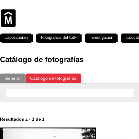
Exposiciones
Fotografías del CdF
Investigación
Educat
Catálogo de fotografías
General
Catálogo de fotografías
Resultados
1
-
1
de
1