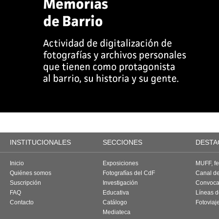
INSTITUCIONALES
SECCIONES
DESTA
Inicio
Exposiciones
MUFF, fes
Quiénes somos
Fotografías del CdF
Canal d
Suscripción
Investigación
Convoca
FAQ
Educativa
Líneas d
Contacto
Catálogo
Fotoviaj
Mediateca