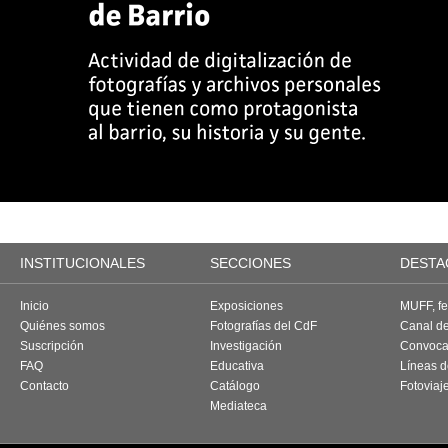
INSTITUCIONALES
SECCIONES
DESTA
Inicio
Exposiciones
MUFF, fes
Quiénes somos
Fotografías del CdF
Canal d
Suscripción
Investigación
Convoca
FAQ
Educativa
Líneas d
Contacto
Catálogo
Fotoviaj
Mediateca