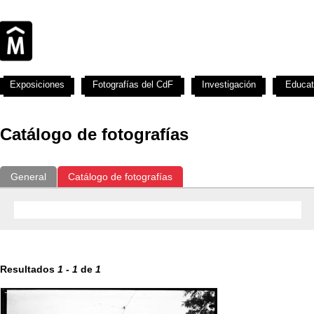
Exposiciones
Fotografías del CdF
Investigación
Educat
Catálogo de fotografías
General
Catálogo de fotografías
Resultados
1
-
1
de
1