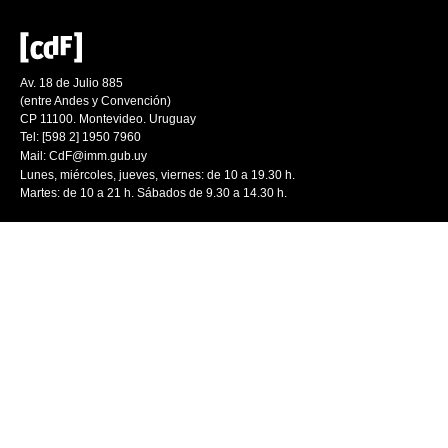
Av. 18 de Julio 885
(entre Andes y Convención)
CP 11100. Montevideo. Uruguay
Tel: [598 2] 1950 7960
Mail:
CdF@imm.gub.uy
Lunes, miércoles, jueves, viernes: de 10 a 19.30 h.
Martes: de 10 a 21 h. Sábados de 9.30 a 14.30 h.