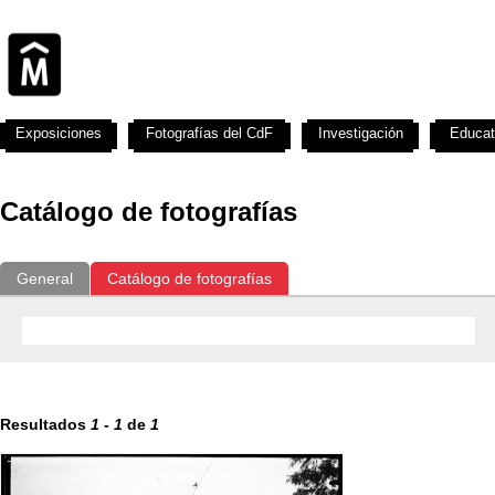
Exposiciones
Fotografías del CdF
Investigación
Educat
Catálogo de fotografías
General
Catálogo de fotografías
Resultados
1
-
1
de
1