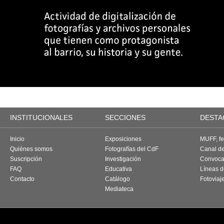
INSTITUCIONALES
SECCIONES
DESTA
Inicio
Exposiciones
MUFF, fes
Quiénes somos
Fotografías del CdF
Canal d
Suscripción
Investigación
Convoca
FAQ
Educativa
Líneas d
Contacto
Catálogo
Fotoviaj
Mediateca