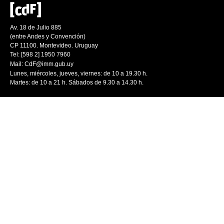
Av. 18 de Julio 885
(entre Andes y Convención)
CP 11100. Montevideo. Uruguay
Tel: [598 2] 1950 7960
Mail:
CdF@imm.gub.uy
Lunes, miércoles, jueves, viernes: de 10 a 19.30 h.
Martes: de 10 a 21 h. Sábados de 9.30 a 14.30 h.