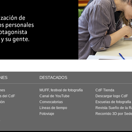
NES
DESTACADOS
nes
MUFF, festival de fotografía
CdF Tienda
as del CdF
Canal de YouTube
Descargar logo CdF
ión
Convocatorias
Escuelas de fotografía
Líneas de tiempo
Revista Sueño de la 
Fotoviaje
Recorrido 3D por Sed
a