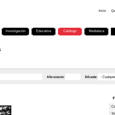
Inicio
Qu
Investigación
Educativa
Catálogo
Mediateca
s
Año exacto:
Década:
F
Ca
T