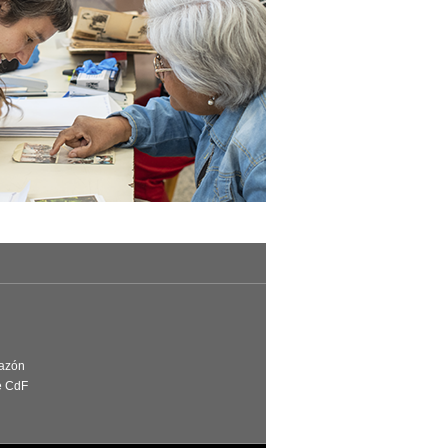
Razón
e CdF