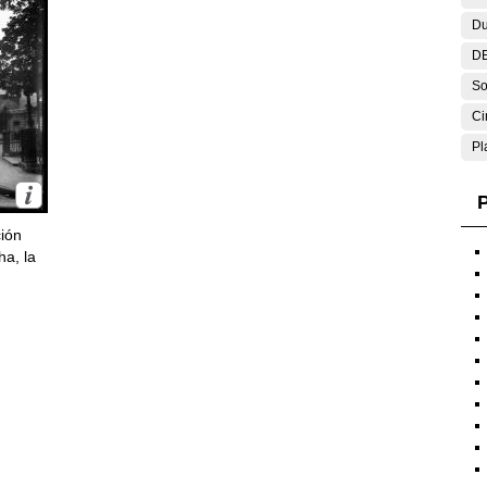
Du
DE
So
Ci
Pl
P
ción
ha, la