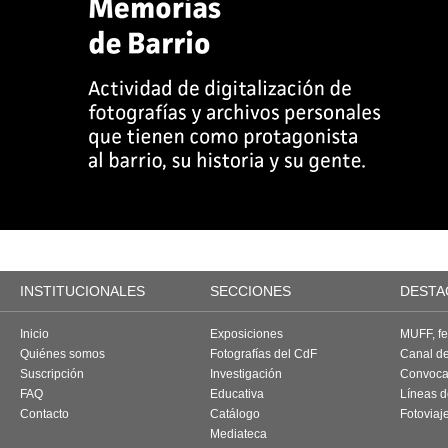
INSTITUCIONALES
SECCIONES
DESTA
Inicio
Exposiciones
MUFF, fes
Quiénes somos
Fotografías del CdF
Canal d
Suscripción
Investigación
Convoca
FAQ
Educativa
Líneas d
Contacto
Catálogo
Fotoviaj
Mediateca