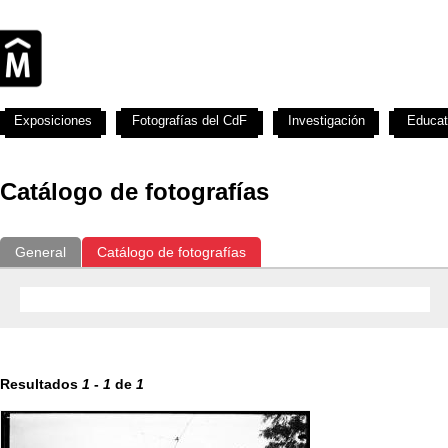
Exposiciones
Fotografías del CdF
Investigación
Educat
Catálogo de fotografías
General
Catálogo de fotografías
Resultados
1
-
1
de
1