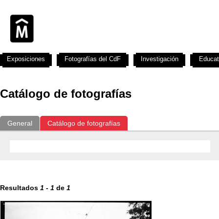
Exposiciones
Fotografías del CdF
Investigación
Educat
Catálogo de fotografías
General
Catálogo de fotografías
Resultados
1
-
1
de
1