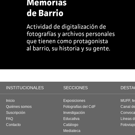
INSTITUCIONALES
SECCIONES
DESTA
Inicio
Exposiciones
MUFF, fes
Quiénes somos
Fotografías del CdF
Canal d
Suscripción
Investigación
Convoca
FAQ
Educativa
Líneas d
Contacto
Catálogo
Fotoviaj
Mediateca