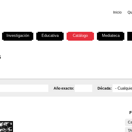
Inicio
Qu
Investigación
Educativa
Catálogo
Mediateca
s
Año exacto:
Década:
F
Ca
T