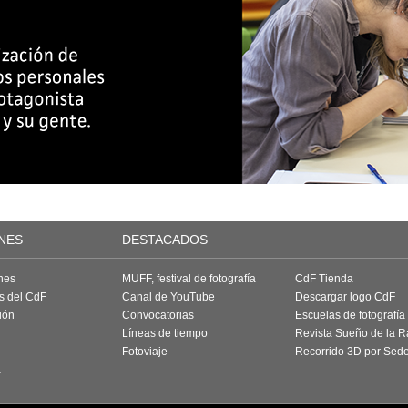
NES
DESTACADOS
nes
MUFF, festival de fotografía
CdF Tienda
as del CdF
Canal de YouTube
Descargar logo CdF
ión
Convocatorias
Escuelas de fotografía
Líneas de tiempo
Revista Sueño de la 
Fotoviaje
Recorrido 3D por Sed
a