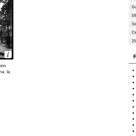
Du
DE
So
Ci
25
P
ción
ha, la