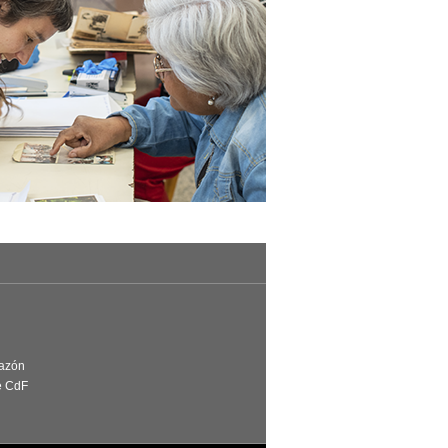
Razón
e CdF