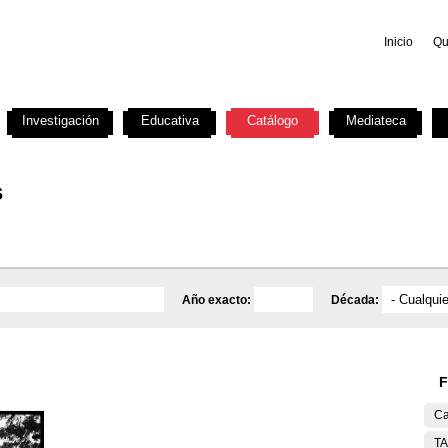
Inicio
Qu
Investigación
Educativa
Catálogo
Mediateca
s
Año exacto:
Década:
F
Ca
T