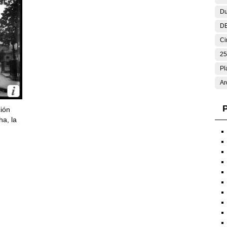
Du
DE
Ci
25
Pl
Ar
P
ción
ha, la