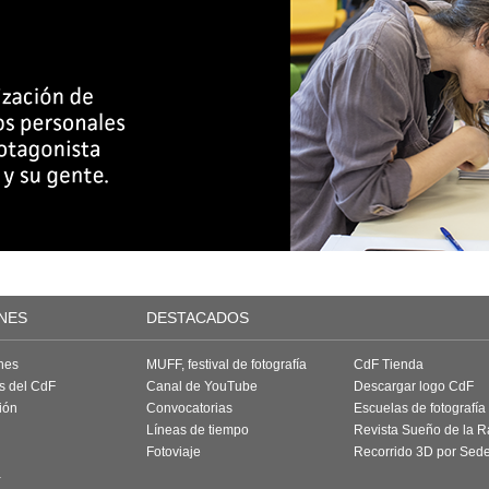
NES
DESTACADOS
nes
MUFF, festival de fotografía
CdF Tienda
as del CdF
Canal de YouTube
Descargar logo CdF
ión
Convocatorias
Escuelas de fotografía
Líneas de tiempo
Revista Sueño de la 
Fotoviaje
Recorrido 3D por Sed
a