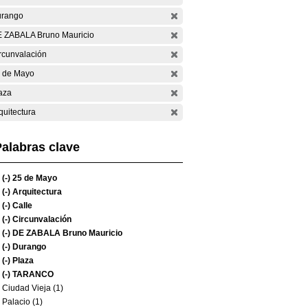
rango
 ZABALA Bruno Mauricio
rcunvalación
 de Mayo
aza
quitectura
alabras clave
(-)
25 de Mayo
(-)
Arquitectura
(-)
Calle
(-)
Circunvalación
(-)
DE ZABALA Bruno Mauricio
(-)
Durango
(-)
Plaza
(-)
TARANCO
Ciudad Vieja (1)
Palacio (1)