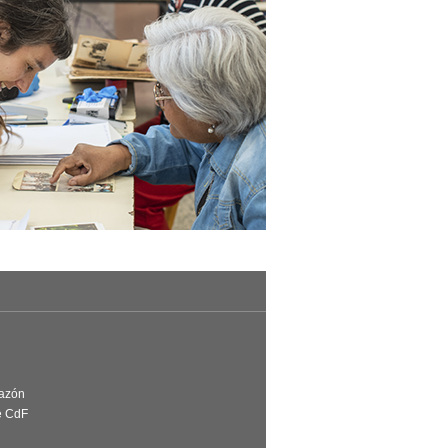
Razón
e CdF