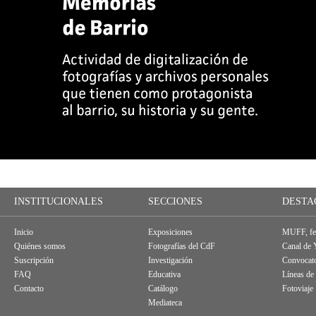
INSTITUCIONALES
SECCIONES
DESTA
Inicio
Exposiciones
MUFF, fes
Quiénes somos
Fotografías del CdF
Canal de
Suscripción
Investigación
Convocato
FAQ
Educativa
Líneas de
Contacto
Catálogo
Fotoviaje
Mediateca