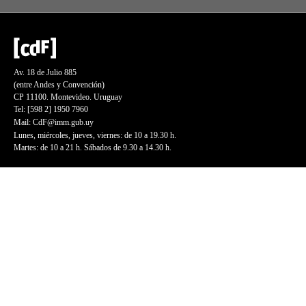
Av. 18 de Julio 885
(entre Andes y Convención)
CP 11100. Montevideo. Uruguay
Tel: [598 2] 1950 7960
Mail:
CdF@imm.gub.uy
Lunes, miércoles, jueves, viernes: de 10 a 19.30 h.
Martes: de 10 a 21 h. Sábados de 9.30 a 14.30 h.