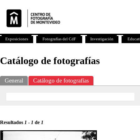
Exposiciones
Fotografías del CdF
Investigación
Educat
Catálogo de fotografías
General
Catálogo de fotografías
Resultados
1
-
1
de
1