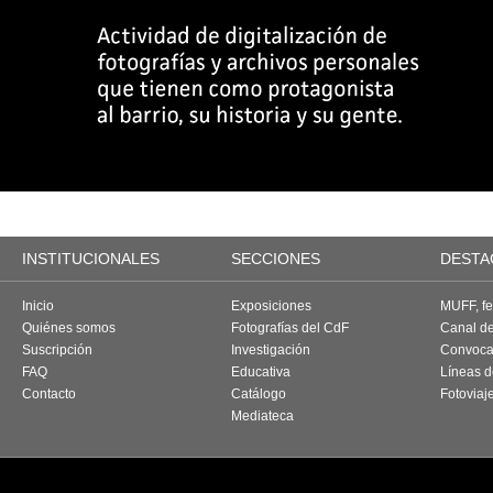
INSTITUCIONALES
SECCIONES
DESTA
Inicio
Exposiciones
MUFF, fes
Quiénes somos
Fotografías del CdF
Canal d
Suscripción
Investigación
Convoca
FAQ
Educativa
Líneas d
Contacto
Catálogo
Fotoviaj
Mediateca