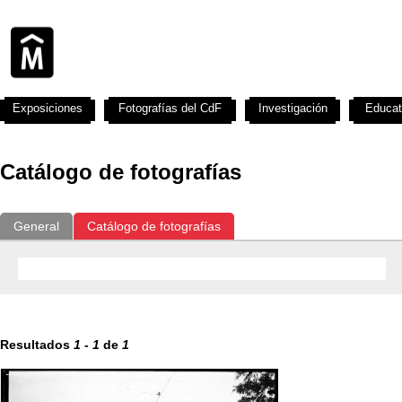
Exposiciones
Fotografías del CdF
Investigación
Educat
Catálogo de fotografías
General
Catálogo de fotografías
Resultados
1
-
1
de
1