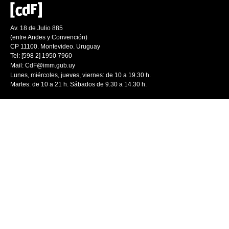
Av. 18 de Julio 885
(entre Andes y Convención)
CP 11100. Montevideo. Uruguay
Tel: [598 2] 1950 7960
Mail:
CdF@imm.gub.uy
Lunes, miércoles, jueves, viernes: de 10 a 19.30 h.
Martes: de 10 a 21 h. Sábados de 9.30 a 14.30 h.