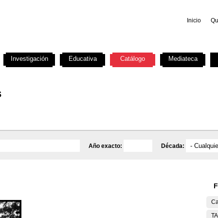
Inicio
Qu
Investigación
Educativa
Catálogo
Mediateca
s
Año exacto:
Década:
F
Ca
T