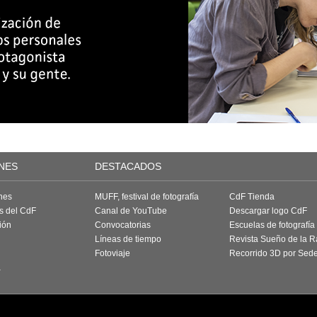
NES
DESTACADOS
nes
MUFF, festival de fotografía
CdF Tienda
as del CdF
Canal de YouTube
Descargar logo CdF
ión
Convocatorias
Escuelas de fotografía
Líneas de tiempo
Revista Sueño de la 
Fotoviaje
Recorrido 3D por Sed
a