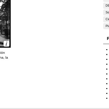
DE
So
Ci
Pl
P
ción
ha, la