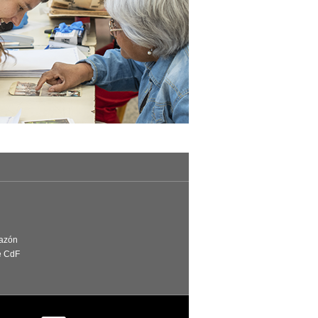
Razón
e CdF