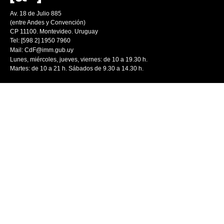
Av. 18 de Julio 885
(entre Andes y Convención)
CP 11100. Montevideo. Uruguay
Tel: [598 2] 1950 7960
Mail:
CdF@imm.gub.uy
Lunes, miércoles, jueves, viernes: de 10 a 19.30 h.
Martes: de 10 a 21 h. Sábados de 9.30 a 14.30 h.