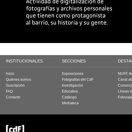
INSTITUCIONALES
SECCIONES
DESTA
Inicio
Exposiciones
MUFF, fes
Quiénes somos
Fotografías del CdF
Canal d
Suscripción
Investigación
Convoca
FAQ
Educativa
Líneas d
Contacto
Catálogo
Fotoviaj
Mediateca