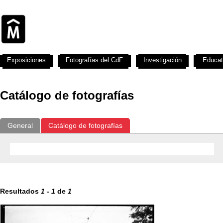
Exposiciones
Fotografías del CdF
Investigación
Educat
Catálogo de fotografías
General
Catálogo de fotografías
Resultados
1
-
1
de
1