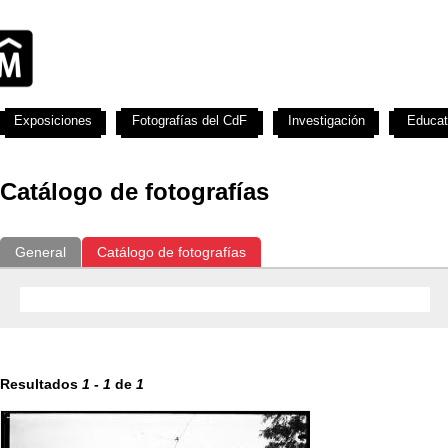
Exposiciones
Fotografías del CdF
Investigación
Educat
Catálogo de fotografías
General
Catálogo de fotografías
Resultados
1
-
1
de
1