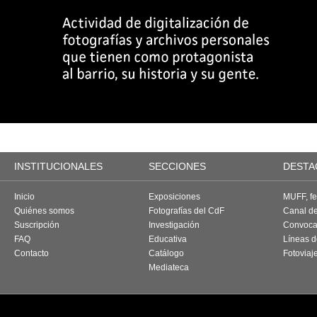
INSTITUCIONALES
SECCIONES
DESTA
Inicio
Exposiciones
MUFF, fes
Quiénes somos
Fotografías del CdF
Canal d
Suscripción
Investigación
Convoca
FAQ
Educativa
Líneas d
Contacto
Catálogo
Fotoviaj
Mediateca