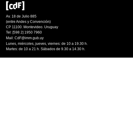
Av. 18 de Julio 885
(entre Andes y Convención)
CP 11100. Montevideo. Uruguay
Tel: [598 2] 1950 7960
Mail:
CdF@imm.gub.uy
Lunes, miércoles, jueves, viernes: de 10 a 19.30 h.
Martes: de 10 a 21 h. Sábados de 9.30 a 14.30 h.