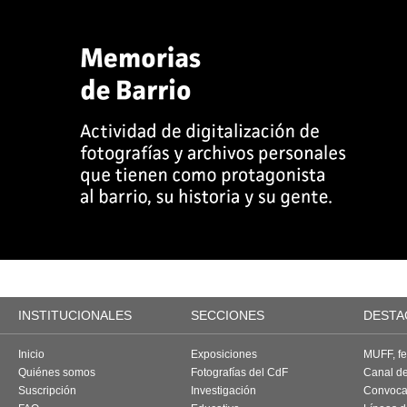
INSTITUCIONALES
SECCIONES
DESTA
Inicio
Exposiciones
MUFF, fes
Quiénes somos
Fotografías del CdF
Canal d
Suscripción
Investigación
Convoca