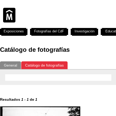
Exposiciones
Fotografías del CdF
Investigación
Educat
Catálogo de fotografías
General
Catálogo de fotografías
Resultados
1
-
1
de
1