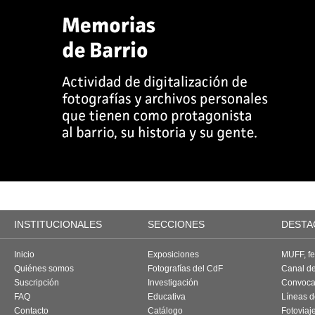
INSTITUCIONALES
SECCIONES
DESTA
Inicio
Exposiciones
MUFF, fes
Quiénes somos
Fotografías del CdF
Canal d
Suscripción
Investigación
Convoca
FAQ
Educativa
Líneas d
Contacto
Catálogo
Fotoviaj