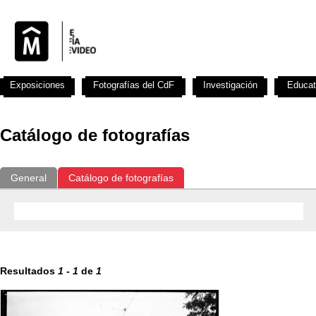
Exposiciones
Fotografías del CdF
Investigación
Educat
Catálogo de fotografías
General
Catálogo de fotografías
Resultados
1
-
1
de
1