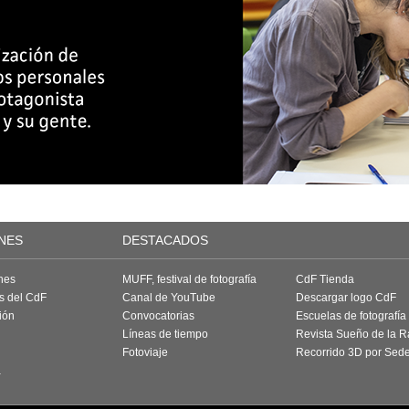
NES
DESTACADOS
nes
MUFF, festival de fotografía
CdF Tienda
as del CdF
Canal de YouTube
Descargar logo CdF
ión
Convocatorias
Escuelas de fotografía
Líneas de tiempo
Revista Sueño de la 
Fotoviaje
Recorrido 3D por Sed
a