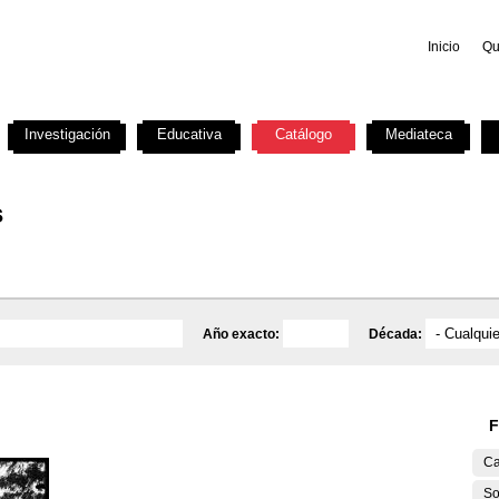
Inicio
Qu
Investigación
Educativa
Catálogo
Mediateca
s
Año exacto:
Década:
F
Ca
So