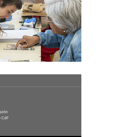
Razón
e CdF