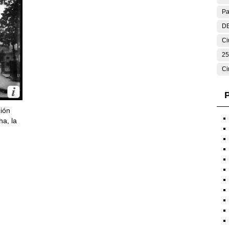
Pa
DE
Ci
25
Ci
P
ción
ha, la