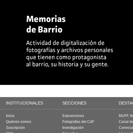
INSTITUCIONALES
SECCIONES
DESTA
Inicio
Exposiciones
MUFF, fes
Quiénes somos
Fotografías del CdF
Canal d
Suscripción
Investigación
Convoca