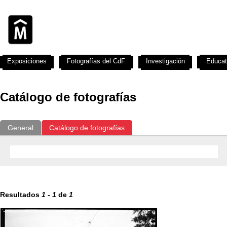
Exposiciones
Fotografías del CdF
Investigación
Educat
Catálogo de fotografías
General
Catálogo de fotografías
Resultados
1
-
1
de
1