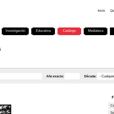
Inicio
Qu
Investigación
Educativa
Catálogo
Mediateca
s
Año exacto:
Década:
F
Ca
So