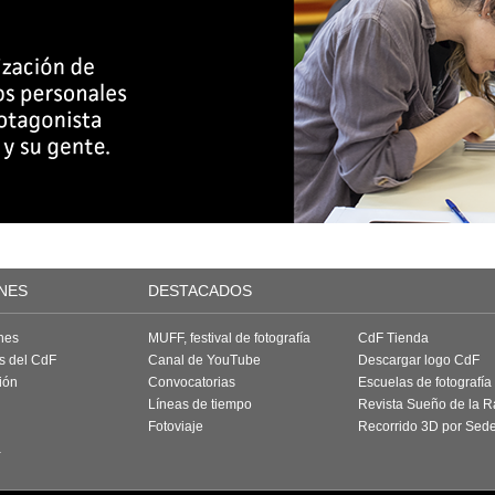
NES
DESTACADOS
nes
MUFF, festival de fotografía
CdF Tienda
as del CdF
Canal de YouTube
Descargar logo CdF
ión
Convocatorias
Escuelas de fotografía
Líneas de tiempo
Revista Sueño de la 
Fotoviaje
Recorrido 3D por Sed
a