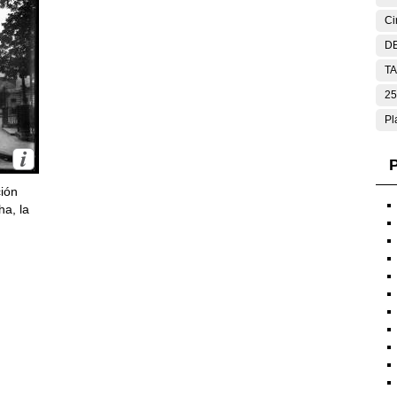
Ci
DE
T
25
Pl
P
ción
ha, la