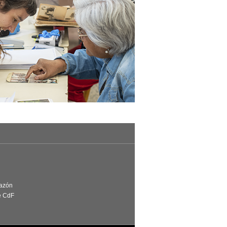
Razón
e CdF