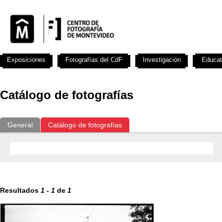
Exposiciones
Fotografías del CdF
Investigación
Educat
Catálogo de fotografías
General
Catálogo de fotografías
Resultados
1
-
1
de
1