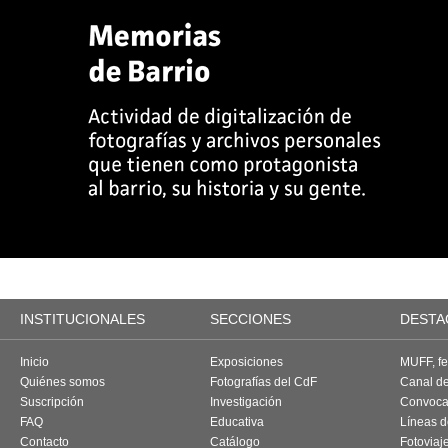
INSTITUCIONALES
SECCIONES
DESTA
Inicio
Exposiciones
MUFF, fes
Quiénes somos
Fotografías del CdF
Canal d
Suscripción
Investigación
Convoca
FAQ
Educativa
Líneas d
Contacto
Catálogo
Fotoviaj