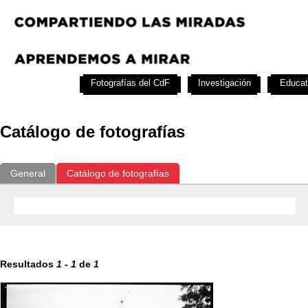
Exposiciones
Fotografías del CdF
Investigación
Educat
Catálogo de fotografías
General
Catálogo de fotografías
Resultados
1
-
1
de
1