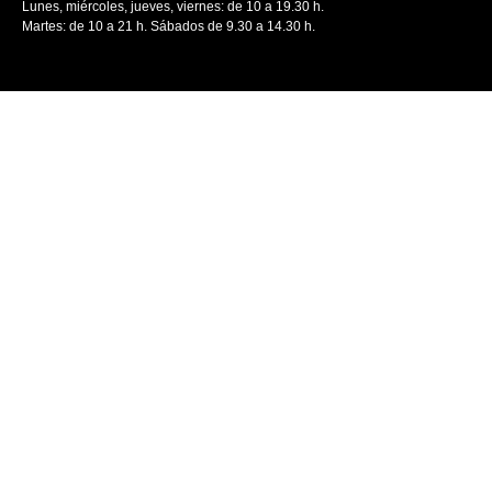
Lunes, miércoles, jueves, viernes: de 10 a 19.30 h.
Martes: de 10 a 21 h. Sábados de 9.30 a 14.30 h.