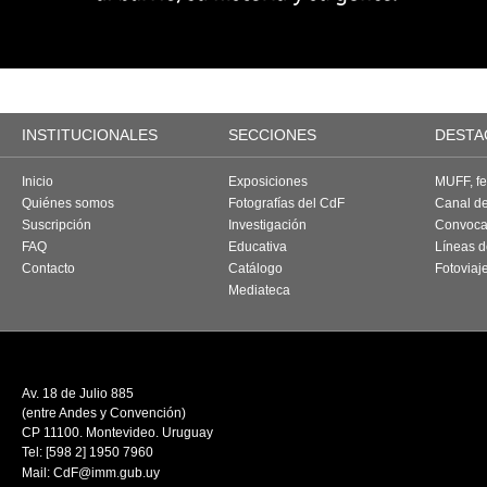
INSTITUCIONALES
SECCIONES
DESTA
Inicio
Exposiciones
MUFF, fes
Quiénes somos
Fotografías del CdF
Canal d
Suscripción
Investigación
Convoca
FAQ
Educativa
Líneas d
Contacto
Catálogo
Fotoviaj
Mediateca
Av. 18 de Julio 885
(entre Andes y Convención)
CP 11100. Montevideo. Uruguay
Tel: [598 2] 1950 7960
Mail:
CdF@imm.gub.uy