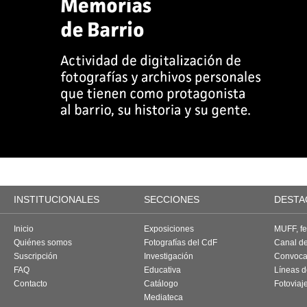
INSTITUCIONALES
SECCIONES
DESTA
Inicio
Exposiciones
MUFF, fes
Quiénes somos
Fotografías del CdF
Canal d
Suscripción
Investigación
Convoca
FAQ
Educativa
Líneas d
Contacto
Catálogo
Fotoviaj
Mediateca