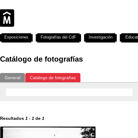
Exposiciones
Fotografías del CdF
Investigación
Educat
Catálogo de fotografías
General
Catálogo de fotografías
Resultados
1
-
1
de
1