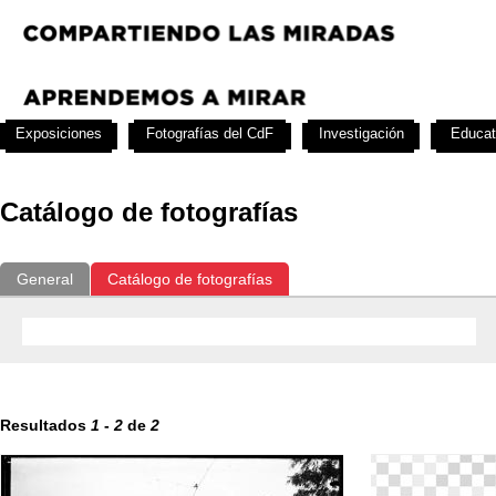
Exposiciones
Fotografías del CdF
Investigación
Educat
Catálogo de fotografías
General
Catálogo de fotografías
Resultados
1
-
2
de
2