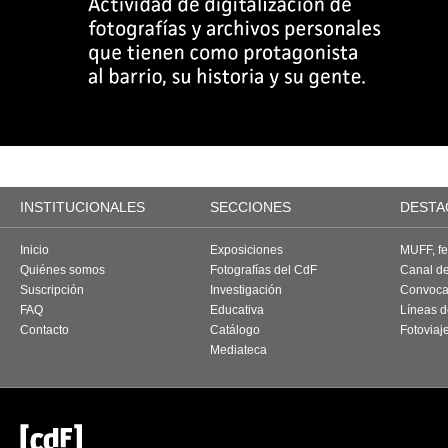
INSTITUCIONALES
SECCIONES
DESTA
Inicio
Exposiciones
MUFF, fes
Quiénes somos
Fotografías del CdF
Canal d
Suscripción
Investigación
Convoca
FAQ
Educativa
Líneas d
Contacto
Catálogo
Fotoviaj
Mediateca