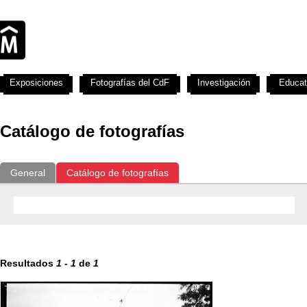
Exposiciones
Fotografías del CdF
Investigación
Educat
Catálogo de fotografías
General
Catálogo de fotografías
Resultados
1
-
1
de
1