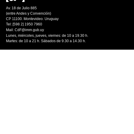
Av. 18 de Julio 885
(entre Andes y Convención)
CP 11100. Montevideo. Uruguay
Tel: [598 2] 1950 7960
Mail:
CdF@imm.gub.uy
Lunes, miércoles, jueves, viernes: de 10 a 19.30 h.
Martes: de 10 a 21 h. Sábados de 9.30 a 14.30 h.