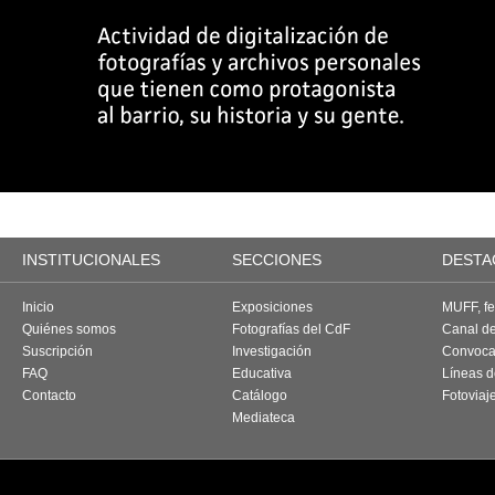
INSTITUCIONALES
SECCIONES
DESTA
Inicio
Exposiciones
MUFF, fes
Quiénes somos
Fotografías del CdF
Canal d
Suscripción
Investigación
Convoca
FAQ
Educativa
Líneas d
Contacto
Catálogo
Fotoviaj
Mediateca