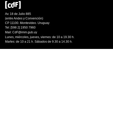
Av. 18 de Julio 885
(entre Andes y Convención)
CP 11100. Montevideo. Uruguay
Tel: [598 2] 1950 7960
Mail:
CdF@imm.gub.uy
Lunes, miércoles, jueves, viernes: de 10 a 19.30 h.
Martes: de 10 a 21 h. Sábados de 9.30 a 14.30 h.