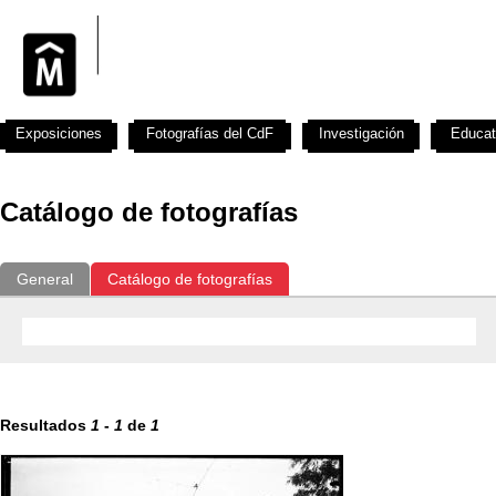
Exposiciones
Fotografías del CdF
Investigación
Educat
Catálogo de fotografías
General
Catálogo de fotografías
Resultados
1
-
1
de
1