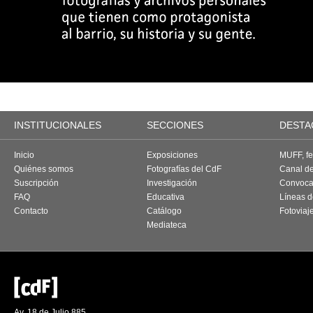
INSTITUCIONALES
SECCIONES
DESTA
Inicio
Exposiciones
MUFF, fes
Quiénes somos
Fotografías del CdF
Canal d
Suscripción
Investigación
Convoca
FAQ
Educativa
Líneas d
Contacto
Catálogo
Fotoviaj
Mediateca
Av. 18 de Julio 885