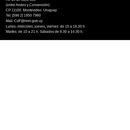
(entre Andes y Convención)
CP 11100. Montevideo. Uruguay
Tel: [598 2] 1950 7960
Mail:
CdF@imm.gub.uy
Lunes, miércoles, jueves, viernes: de 10 a 19.30 h.
Martes: de 10 a 21 h. Sábados de 9.30 a 14.30 h.