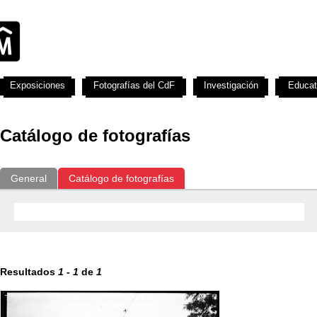
Exposiciones
Fotografías del CdF
Investigación
Educat
Catálogo de fotografías
General
Catálogo de fotografías
Resultados
1
-
1
de
1