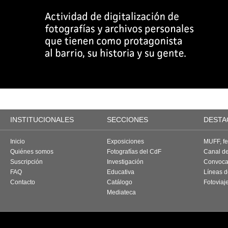
INSTITUCIONALES
SECCIONES
DESTA
Inicio
Exposiciones
MUFF, fes
Quiénes somos
Fotografías del CdF
Canal d
Suscripción
Investigación
Convoca
FAQ
Educativa
Líneas d
Contacto
Catálogo
Fotoviaj
Mediateca