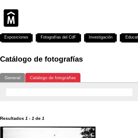
Exposiciones
Fotografías del CdF
Investigación
Educat
Catálogo de fotografías
General
Catálogo de fotografías
Resultados
1
-
1
de
1