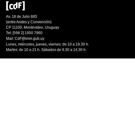
Av. 18 de Julio 885
(entre Andes y Convención)
CP 11100. Montevideo. Uruguay
Tel: [598 2] 1950 7960
Mail:
CdF@imm.gub.uy
Lunes, miércoles, jueves, viernes: de 10 a 19.30 h.
Martes: de 10 a 21 h. Sábados de 9.30 a 14.30 h.