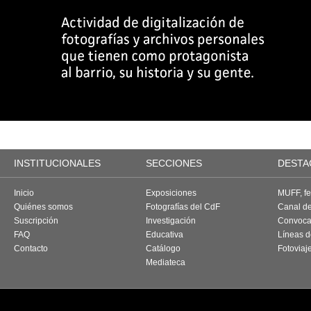
INSTITUCIONALES
SECCIONES
DESTA
Inicio
Exposiciones
MUFF, fes
Quiénes somos
Fotografías del CdF
Canal d
Suscripción
Investigación
Convoca
FAQ
Educativa
Líneas d
Contacto
Catálogo
Fotoviaj
Mediateca