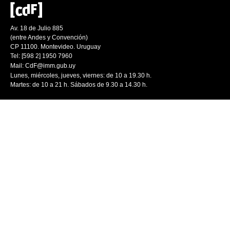
Av. 18 de Julio 885
(entre Andes y Convención)
CP 11100. Montevideo. Uruguay
Tel: [598 2] 1950 7960
Mail:
CdF@imm.gub.uy
Lunes, miércoles, jueves, viernes: de 10 a 19.30 h.
Martes: de 10 a 21 h. Sábados de 9.30 a 14.30 h.