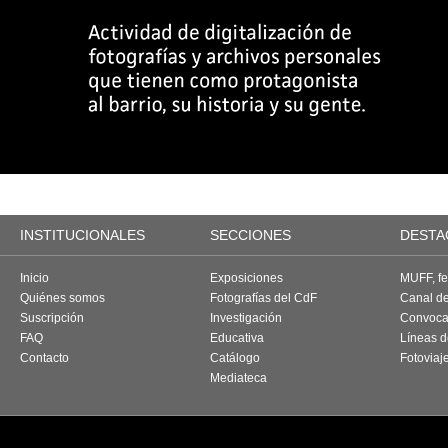
INSTITUCIONALES
SECCIONES
DESTA
Inicio
Exposiciones
MUFF, fes
Quiénes somos
Fotografías del CdF
Canal d
Suscripción
Investigación
Convoca
FAQ
Educativa
Líneas d
Contacto
Catálogo
Fotoviaj
Mediateca