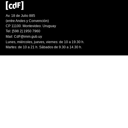
Av. 18 de Julio 885
(entre Andes y Convención)
CP 11100. Montevideo. Uruguay
Tel: [598 2] 1950 7960
Mail:
CdF@imm.gub.uy
Lunes, miércoles, jueves, viernes: de 10 a 19.30 h.
Martes: de 10 a 21 h. Sábados de 9.30 a 14.30 h.