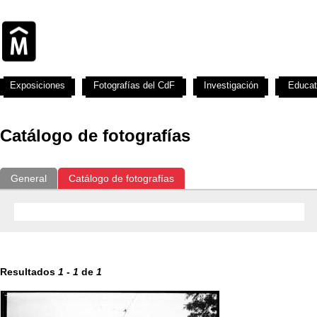
Exposiciones
Fotografías del CdF
Investigación
Educat
Catálogo de fotografías
General
Catálogo de fotografías
Resultados
1
-
1
de
1