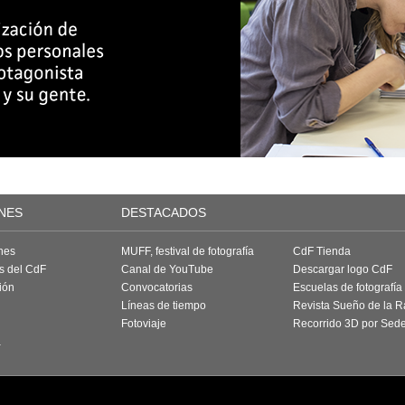
NES
DESTACADOS
nes
MUFF, festival de fotografía
CdF Tienda
as del CdF
Canal de YouTube
Descargar logo CdF
ión
Convocatorias
Escuelas de fotografía
Líneas de tiempo
Revista Sueño de la 
Fotoviaje
Recorrido 3D por Sed
a