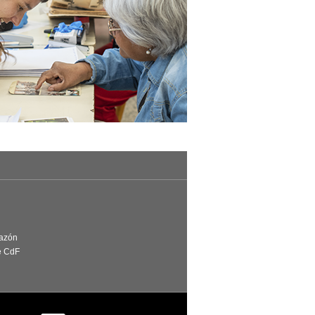
Razón
e CdF