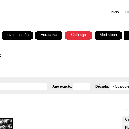
Inicio
Qu
Investigación
Educativa
Catálogo
Mediateca
s
Año exacto:
Década:
F
Ca
Pl