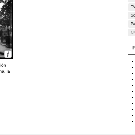
T
So
Pa
Ci
P
ción
ha, la