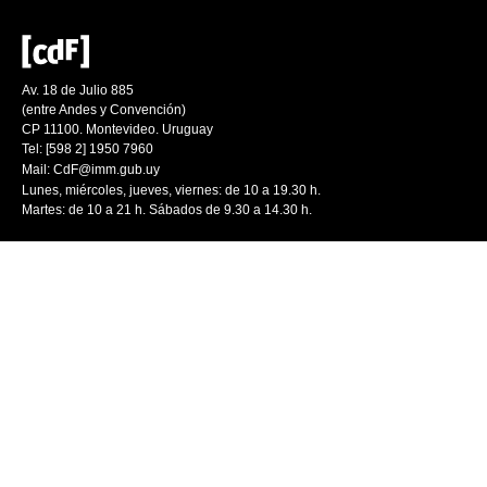
Av. 18 de Julio 885
(entre Andes y Convención)
CP 11100. Montevideo. Uruguay
Tel: [598 2] 1950 7960
Mail:
CdF@imm.gub.uy
Lunes, miércoles, jueves, viernes: de 10 a 19.30 h.
Martes: de 10 a 21 h. Sábados de 9.30 a 14.30 h.