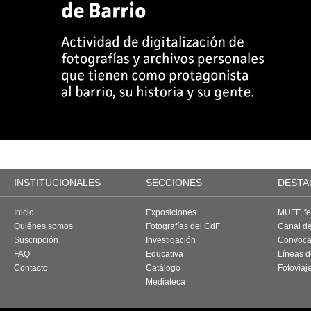
INSTITUCIONALES
SECCIONES
DESTA
Inicio
Exposiciones
MUFF, fes
Quiénes somos
Fotografías del CdF
Canal d
Suscripción
Investigación
Convoca
FAQ
Educativa
Líneas d
Contacto
Catálogo
Fotoviaj
Mediateca