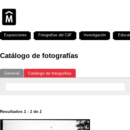
Exposiciones
Fotografías del CdF
Investigación
Educat
Catálogo de fotografías
General
Catálogo de fotografías
Resultados
1
-
1
de
1