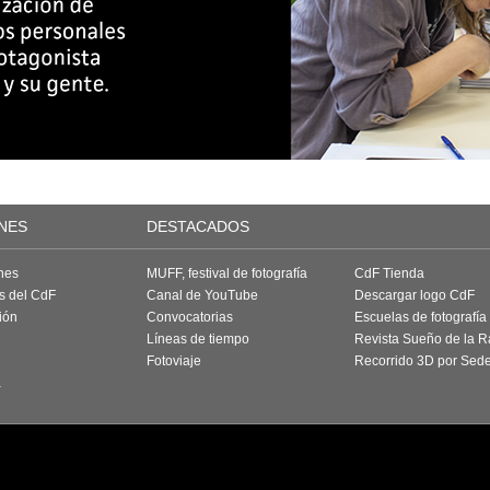
NES
DESTACADOS
nes
MUFF, festival de fotografía
CdF Tienda
as del CdF
Canal de YouTube
Descargar logo CdF
ión
Convocatorias
Escuelas de fotografía
Líneas de tiempo
Revista Sueño de la 
Fotoviaje
Recorrido 3D por Sed
a