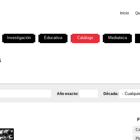
Inicio
Qu
Investigación
Educativa
Catálogo
Mediateca
s
Año exacto:
Década:
F
Ca
Pl