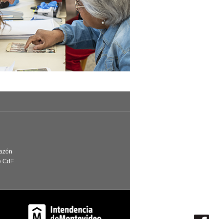
Razón
e CdF