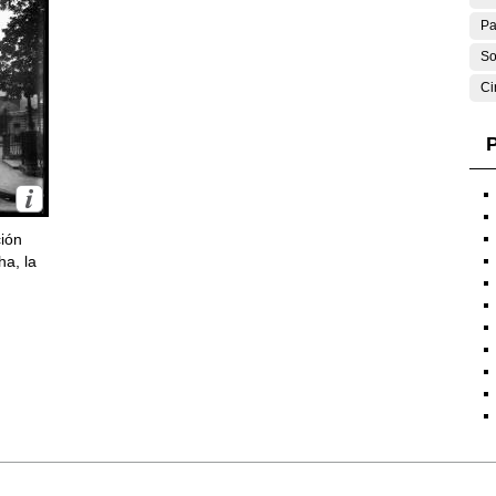
Pa
So
Ci
P
ción
ha, la