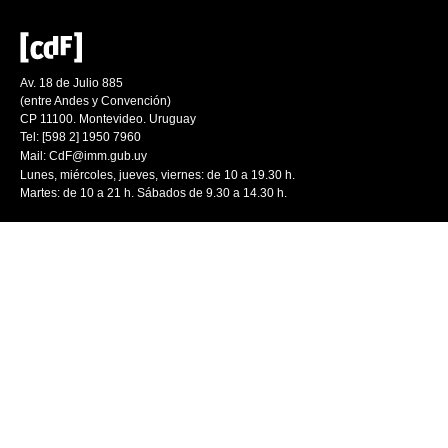
Av. 18 de Julio 885
(entre Andes y Convención)
CP 11100. Montevideo. Uruguay
Tel: [598 2] 1950 7960
Mail:
CdF@imm.gub.uy
Lunes, miércoles, jueves, viernes: de 10 a 19.30 h.
Martes: de 10 a 21 h. Sábados de 9.30 a 14.30 h.