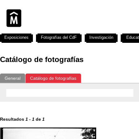
Exposiciones
Fotografías del CdF
Investigación
Educat
Catálogo de fotografías
General
Catálogo de fotografías
Resultados
1
-
1
de
1