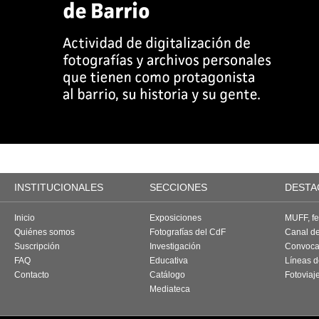
INSTITUCIONALES
SECCIONES
DESTA
Inicio
Exposiciones
MUFF, fes
Quiénes somos
Fotografías del CdF
Canal d
Suscripción
Investigación
Convoca
FAQ
Educativa
Líneas d
Contacto
Catálogo
Fotoviaj
Mediateca