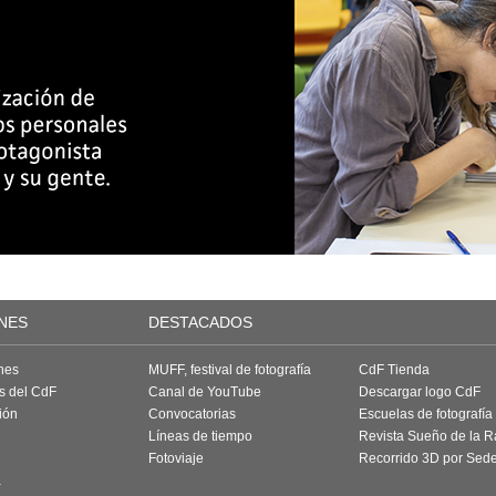
NES
DESTACADOS
nes
MUFF, festival de fotografía
CdF Tienda
as del CdF
Canal de YouTube
Descargar logo CdF
ión
Convocatorias
Escuelas de fotografía
Líneas de tiempo
Revista Sueño de la 
Fotoviaje
Recorrido 3D por Sed
a