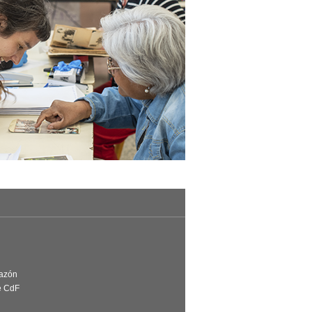
Razón
e CdF