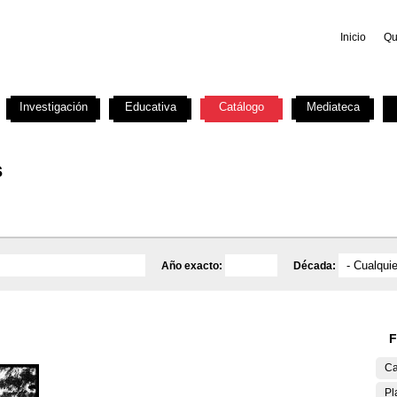
Inicio
Qu
Investigación
Educativa
Catálogo
Mediateca
s
Año exacto:
Década:
F
Ca
Pl