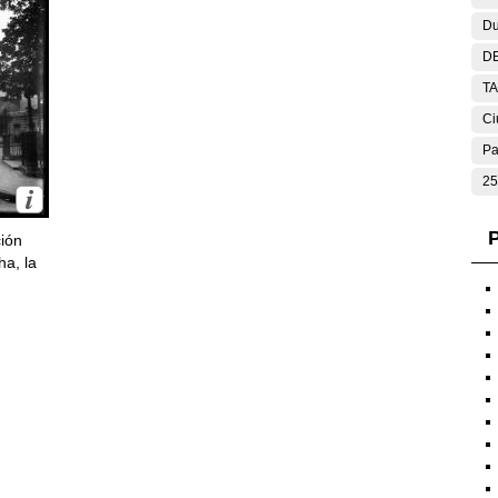
Du
DE
T
Ci
Pa
25
P
ción
ha, la