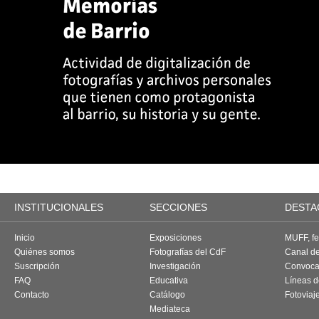
INSTITUCIONALES
SECCIONES
DESTA
Inicio
Exposiciones
MUFF, fes
Quiénes somos
Fotografías del CdF
Canal d
Suscripción
Investigación
Convoca
FAQ
Educativa
Líneas d
Contacto
Catálogo
Fotoviaj
Mediateca