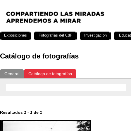
Exposiciones
Fotografías del CdF
Investigación
Educat
Catálogo de fotografías
General
Catálogo de fotografías
Resultados
1
-
1
de
1